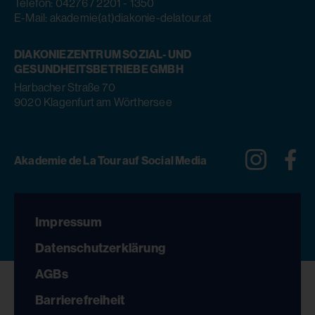
Telefon: 04276 / 2201 - 1350
E-Mail: akademie(at)diakonie-delatour.at
DIAKONIEZENTRUM SOZIAL- UND
GESUNDHEITSBETRIEBE GMBH
Harbacher Straße 70
9020 Klagenfurt am Wörthersee
Instagra
Fa
Akademie de La Tour auf Social Media
Impressum
Datenschutzerklärung
AGBs
Barrierefreiheit