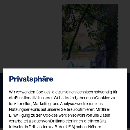
Privatsphäre
Fortbildungskatalog 2026
Wir verwenden Cookies, die zum einen technisch notwendig für
die Funktionalität unserer Website sind, aber auch Cookies zu
Das aktuelle Kursbuch
funktionellen, Marketing- und Analysezwecken um das
Nutzungserlebnis auf unserer Seite zu optimieren. Mit Ihrer
Einwilligung zu den Cookies werden sowohl von uns Daten
Jetzt ansehen
Jetzt bestellen
verarbeitet als auch von Drittanbieter:innen, die ihren Sitz
teilweise in Drittländern (z.B. den USA) haben. Nähere