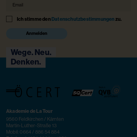
Email
Hinweis
Ich stimme den
Datenschutzbestimmungen
zu.
Anmelden
Wege. Neu.
Denken.
Akademie de La Tour
9560 Feldkirchen / Kärnten
Martin-Luther-Straße 13
Mobil: 0664 / 886 54 884