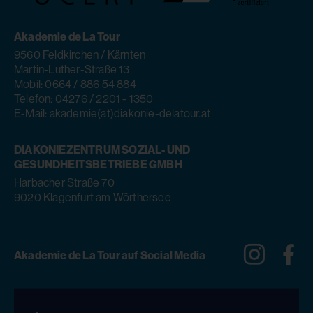
Akademie de La Tour
9560 Feldkirchen / Kärnten
Martin-Luther-Straße 13
Mobil: 0664 / 886 54 884
Telefon: 04276 / 2201 - 1350
E-Mail: akademie(at)diakonie-delatour.at
DIAKONIEZENTRUM SOZIAL- UND
GESUNDHEITSBETRIEBE GMBH
Harbacher Straße 70
9020 Klagenfurt am Wörthersee
Instagra
Fa
Akademie de La Tour auf Social Media