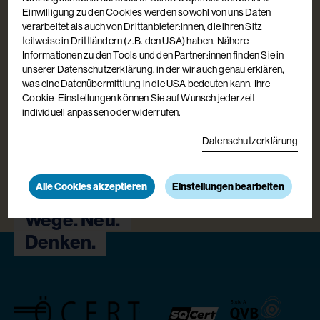
Einwilligung zu den Cookies werden sowohl von uns Daten
Vorname
verarbeitet als auch von Drittanbieter:innen, die ihren Sitz
teilweise in Drittländern (z.B. den USA) haben. Nähere
Informationen zu den Tools und den Partner:innen finden Sie in
Nachname
unserer Datenschutzerklärung, in der wir auch genau erklären,
was eine Datenübermittlung in die USA bedeuten kann. Ihre
Cookie-Einstellungen können Sie auf Wunsch jederzeit
Email
individuell anpassen oder widerrufen.
Hinweis
Datenschutzerklärung
Ich stimme den
Datenschutzbestimmungen
zu.
Anmelden
Alle Cookies akzeptieren
Einstellungen bearbeiten
Wege. Neu.
Denken.