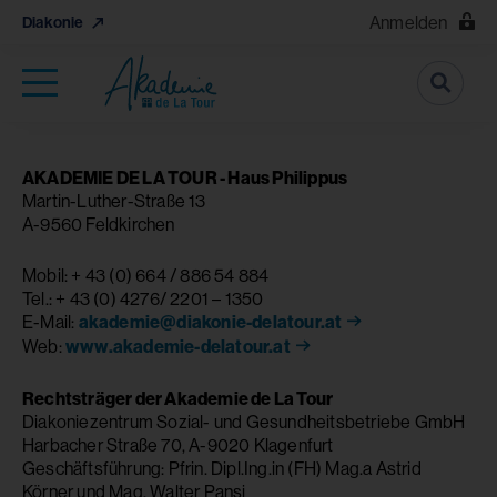
Anmelden
Diakonie
Suche
AKADEMIE DE LA TOUR - Haus Philippus
Martin-Luther-Straße 13
A-9560 Feldkirchen
Mobil: + 43 (0) 664 / 886 54 884
Tel.: + 43 (0) 4276/ 2201 – 1350
E-Mail:
akademie@diakonie-delatour.at
Web:
www.akademie-delatour.at
Rechtsträger der Akademie de La Tour
Diakoniezentrum Sozial- und Gesundheitsbetriebe GmbH
Harbacher Straße 70, A-9020 Klagenfurt
Geschäftsführung: Pfrin. Dipl.Ing.in (FH) Mag.a Astrid
Körner und Mag. Walter Pansi