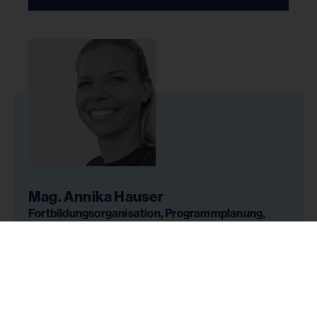
Mag. Annika Hauser
Fortbildungsorganisation, Programmplanung,
Bildungsmarketing, Social Media, Grafik
+43 4276 2201-1350
+43 664 / 88 654 884