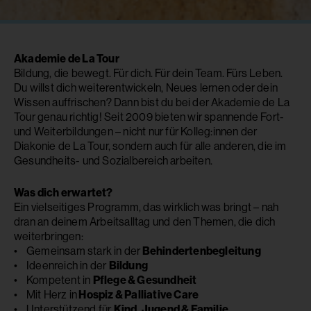
Akademie de La Tour
Bildung, die bewegt. Für dich. Für dein Team. Fürs Leben.
Du willst dich weiterentwickeln, Neues lernen oder dein
Wissen auffrischen? Dann bist du bei der Akademie de La
Tour genau richtig! Seit 2009 bieten wir spannende Fort-
und Weiterbildungen – nicht nur für Kolleg:innen der
Diakonie de La Tour, sondern auch für alle anderen, die im
Gesundheits- und Sozialbereich arbeiten.
Was dich erwartet?
Ein vielseitiges Programm, das wirklich was bringt – nah
dran an deinem Arbeitsalltag und den Themen, die dich
weiterbringen:
• Gemeinsam stark in der
Behindertenbegleitung
• Ideenreich in der
Bildung
• Kompetent in
Pflege & Gesundheit
• Mit Herz in
Hospiz & Palliative Care
• Unterstützend für
Kind, Jugend & Familie