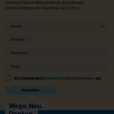
informiert Sie ein Mal pro Monat über aktuelle
Veranstaltungen der Akademie de La Tour.
Anrede
Anrede
Vorname
Nachname
Email
Hinweis
Ich stimme den
Datenschutzbestimmungen
zu.
Anmelden
Wege. Neu.
Denken.