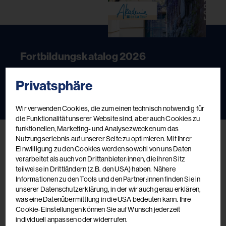
Fortbildungskatalog 2026
Das aktuelle Kursbuch
Privatsphäre
Jetzt ansehen
Jetzt bestellen
Wir verwenden Cookies, die zum einen technisch notwendig für
die Funktionalität unserer Website sind, aber auch Cookies zu
funktionellen, Marketing- und Analysezwecken um das
Nutzungserlebnis auf unserer Seite zu optimieren. Mit Ihrer
Einwilligung zu den Cookies werden sowohl von uns Daten
verarbeitet als auch von Drittanbieter:innen, die ihren Sitz
teilweise in Drittländern (z.B. den USA) haben. Nähere
Informationen zu den Tools und den Partner:innen finden Sie in
unserer Datenschutzerklärung, in der wir auch genau erklären,
was eine Datenübermittlung in die USA bedeuten kann. Ihre
Cookie-Einstellungen können Sie auf Wunsch jederzeit
individuell anpassen oder widerrufen.