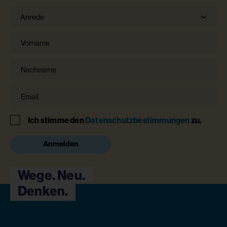
Anrede
Anrede
Vorname
Nachname
Email
Hinweis
Ich stimme den
Datenschutzbestimmungen
zu.
Anmelden
Wege. Neu.
Denken.