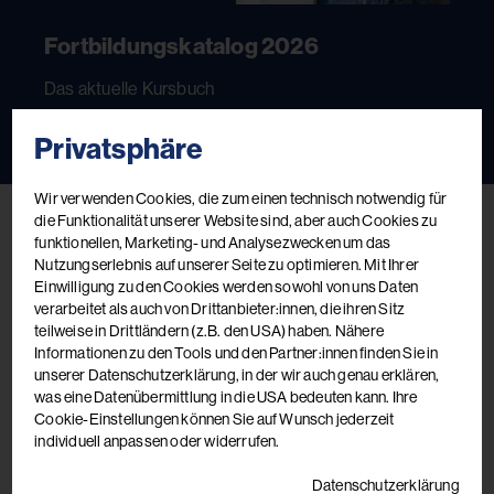
Fortbildungskatalog 2026
Das aktuelle Kursbuch
Jetzt ansehen
Jetzt bestellen
Privatsphäre
Wir verwenden Cookies, die zum einen technisch notwendig für
die Funktionalität unserer Website sind, aber auch Cookies zu
funktionellen, Marketing- und Analysezwecken um das
Nutzungserlebnis auf unserer Seite zu optimieren. Mit Ihrer
Einwilligung zu den Cookies werden sowohl von uns Daten
verarbeitet als auch von Drittanbieter:innen, die ihren Sitz
teilweise in Drittländern (z.B. den USA) haben. Nähere
Informationen zu den Tools und den Partner:innen finden Sie in
unserer Datenschutzerklärung, in der wir auch genau erklären,
was eine Datenübermittlung in die USA bedeuten kann. Ihre
Cookie-Einstellungen können Sie auf Wunsch jederzeit
individuell anpassen oder widerrufen.
Anmeldung & Auskünfte
Datenschutzerklärung
Akademie De La Tour