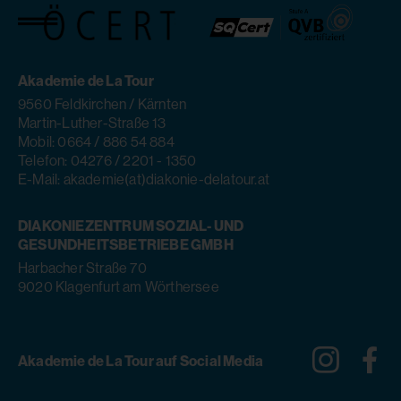
Akademie de La Tour
9560 Feldkirchen / Kärnten
Martin-Luther-Straße 13
Mobil: 0664 / 886 54 884
Telefon: 04276 / 2201 - 1350
E-Mail: akademie(at)diakonie-delatour.at
DIAKONIEZENTRUM SOZIAL- UND
GESUNDHEITSBETRIEBE GMBH
Harbacher Straße 70
9020 Klagenfurt am Wörthersee
Instagra
Fa
Akademie de La Tour auf Social Media