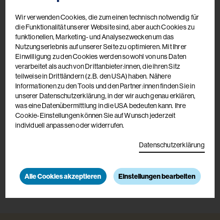
Wir verwenden Cookies, die zum einen technisch notwendig für
die Funktionalität unserer Website sind, aber auch Cookies zu
funktionellen, Marketing- und Analysezwecken um das
Nutzungserlebnis auf unserer Seite zu optimieren. Mit Ihrer
Einwilligung zu den Cookies werden sowohl von uns Daten
Anmeldung & Auskünfte
verarbeitet als auch von Drittanbieter:innen, die ihren Sitz
Akademie De La Tour
teilweise in Drittländern (z.B. den USA) haben. Nähere
Martin-Luther-Straße 13
Informationen zu den Tools und den Partner:innen finden Sie in
9560 Feldkirchen
unserer Datenschutzerklärung, in der wir auch genau erklären,
was eine Datenübermittlung in die USA bedeuten kann. Ihre
Cookie-Einstellungen können Sie auf Wunsch jederzeit
individuell anpassen oder widerrufen.
+43 4276 / 2201-1350
Datenschutzerklärung
+43 664 / 886 54 884
akademie(at)diakonie-delatour.at
Alle Cookies akzeptieren
Einstellungen bearbeiten