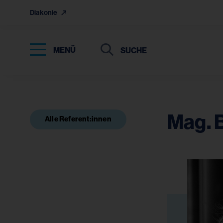
Diakonie
Suche
Suche
MENÜ
Suchen
Mag. 
Alle Referent:innen