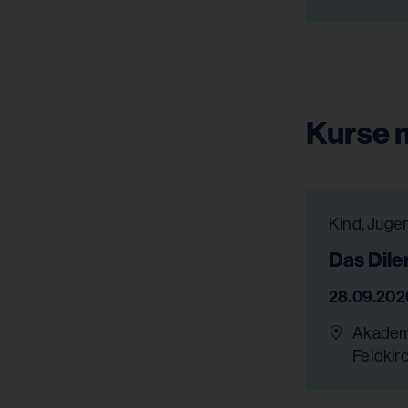
Kurse m
Das Dil
28.09.202
Akademi
Feldkir