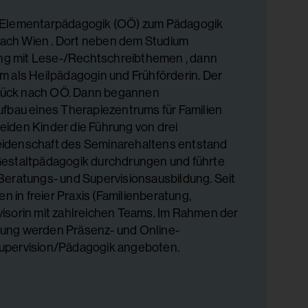
r Elementarpädagogik (OÖ) zum Pädagogik
ach Wien . Dort neben dem Studium
g mit Lese-/Rechtschreibthemen , dann
m als Heilpädagogin und Frühförderin. Der
rück nach OÖ. Dann begannen
ufbau eines Therapiezentrums für Familien
eiden Kinder die Führung von drei
eidenschaft des Seminarehaltens entstand
Gestaltpädagogik durchdrungen und führte
 Beratungs- und Supervisionsausbildung. Seit
en in freier Praxis (Familienberatung,
visorin mit zahlreichen Teams. Im Rahmen der
dung werden Präsenz- und Online-
Supervision/Pädagogik angeboten.