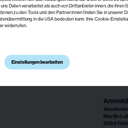
Das aktuelle Kursbuch
 Daten verarbeitet als auch von Drittanbieter:innen, die ihren Sitz
onen zu den Tools und den Partner:innen finden Sie in unserer Da
Jetzt ansehen
Jetzt bestellen
atenübermittlung in die USA bedeuten kann. Ihre Cookie-Einstel
er widerrufen.
Einstellungen bearbeiten
Anmeld
Akademie 
Martin-Lut
9560 Feld