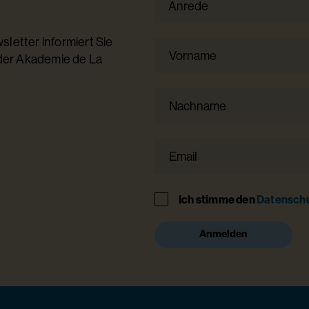
Anrede
letter informiert Sie
Vorname
 der Akademie de La
Nachname
Email
Hinweis
Ich stimme den
Datensch
Anmelden