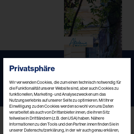
Privatsphäre
Fortbildungskatalog 2026
Das aktuelle Kursbuch
Wir verwenden Cookies, die zum einen technisch notwendig für
die Funktionalität unserer Website sind, aber auch Cookies zu
funktionellen, Marketing- und Analysezwecken um das
Jetzt ansehen
Jetzt bestellen
Nutzungserlebnis auf unserer Seite zu optimieren. Mit Ihrer
Einwilligung zu den Cookies werden sowohl von uns Daten
verarbeitet als auch von Drittanbieter:innen, die ihren Sitz
teilweise in Drittländern (z.B. den USA) haben. Nähere
Informationen zu den Tools und den Partner:innen finden Sie in
unserer Datenschutzerklärung, in der wir auch genau erklären,