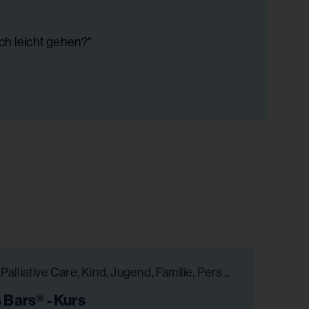
ach leicht gehen?"
Hospiz & Palliative Care, Kind, Jugend, Familie, Persönlichkeitsentwicklung, Bildung, Gesundheit & Pflege, Chancengleichheit
 Bars® - Kurs