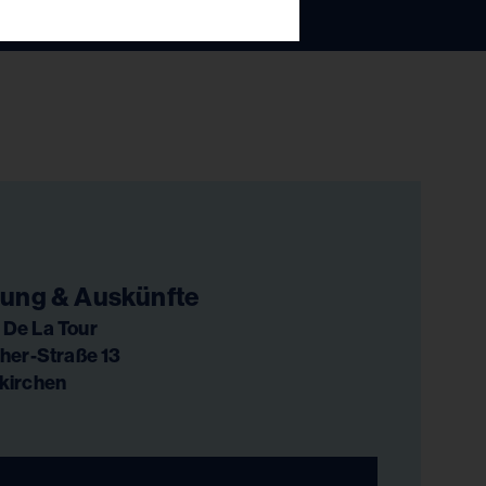
ung & Auskünfte
De La Tour
her-Straße 13
kirchen