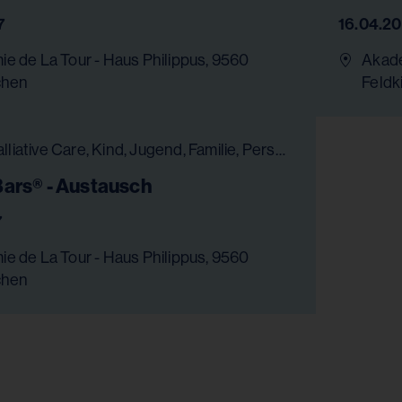
7
16.04.2
e de La Tour - Haus Philippus, 9560
Akade
chen
Feldk
Hospiz & Palliative Care, Kind, Jugend, Familie, Persönlichkeitsentwicklung, Bildung, Gesundheit & Pflege, Chancengleichheit
ars® - Austausch
7
e de La Tour - Haus Philippus, 9560
chen