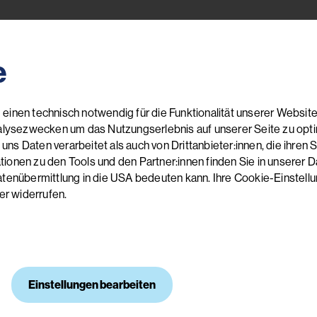
e
einen technisch notwendig für die Funktionalität unserer Website
alysezwecken um das Nutzungserlebnis auf unserer Seite zu optimi
 Daten verarbeitet als auch von Drittanbieter:innen, die ihren Sitz
onen zu den Tools und den Partner:innen finden Sie in unserer Da
atenübermittlung in die USA bedeuten kann. Ihre Cookie-Einstel
er widerrufen.
Fortbildungskatalog 2026
Das aktuelle Kursbuch
Einstellungen bearbeiten
Jetzt ansehen
Jetzt bestellen