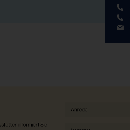
Anrede
Anrede
letter informiert Sie
Vorname