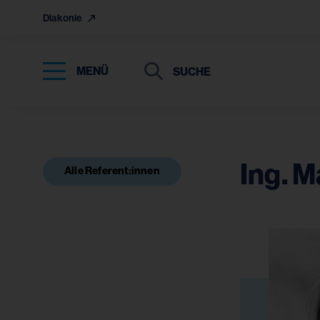
Diakonie
Suche
Suche
MENÜ
Suchen
Ing. 
Alle Referent:innen