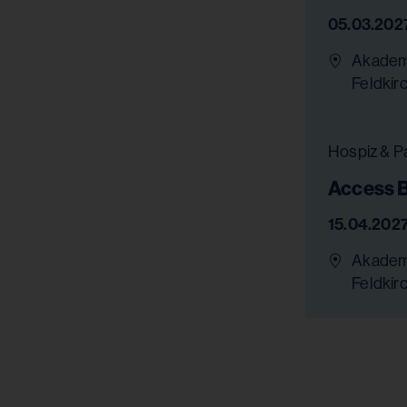
05.03.202
Akademi
Feldkir
Access B
15.04.202
Akademi
Feldkir