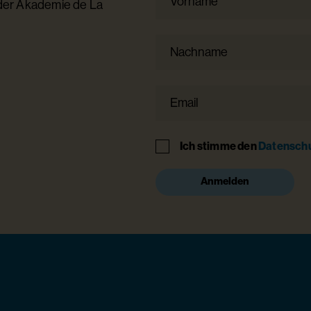
 der Akademie de La
Nachname
Email
Hinweis
Ich stimme den
Datensch
Anmelden