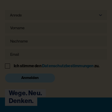
Anrede
Anrede
Vorname
Nachname
Email
Hinweis
Ich stimme den
Datenschutzbestimmungen
zu.
Anmelden
Wege. Neu.
Denken.