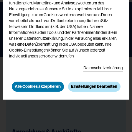
funktionellen, Marketing- und Analysezwecken um das
Nutzungserlebnis auf unserer Seite zu optimieren. Mit Ihrer
Einwilligung zu den Cookies werden sowohl von uns Daten
Fortbildungskatalog 2026
verarbeitet als auch von Drittanbieter:innen, die ihren Sitz
teilweise in Drittländern (z.B. den USA) haben. Nähere
Das aktuelle Kursbuch
Informationen zu den Tools und den Partner:innen finden Sie in
unserer Datenschutzerklärung, in der wir auch genau erklären,
was eine Datenübermittlung in die USA bedeuten kann. Ihre
Jetzt ansehen
Jetzt bestellen
Cookie-Einstellungen können Sie auf Wunsch jederzeit
individuell anpassen oder widerrufen.
Datenschutzerklärung
Alle Cookies akzeptieren
Einstellungen bearbeiten
Anmeldung & Auskünfte