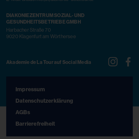
DIAKONIEZENTRUM SOZIAL- UND
GESUNDHEITSBETRIEBE GMBH
Harbacher Straße 70
9020 Klagenfurt am Wörthersee
Instagra
Fa
Akademie de La Tour auf Social Media
Impressum
Datenschutzerklärung
AGBs
Barrierefreiheit