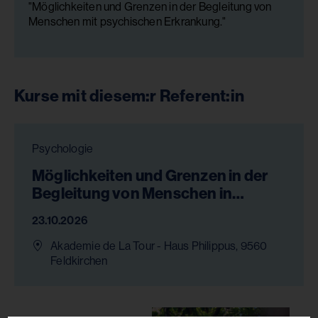
"Möglichkeiten und Grenzen in der Begleitung von
Menschen mit psychischen Erkrankung."
Kurse mit diesem:r Referent:in
Psychologie
Möglichkeiten und Grenzen in der
Begleitung von Menschen in
psychischen
23.10.2026
Belastungssituationen
Akademie de La Tour - Haus Philippus, 9560
Feldkirchen