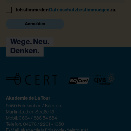
Hinweis
Ich stimme den
Datenschutzbestimmungen
zu.
Anmelden
Wege. Neu.
Denken.
Akademie de La Tour
9560 Feldkirchen / Kärnten
Martin-Luther-Straße 13
Mobil: 0664 / 886 54 884
Telefon: 04276 / 2201 - 1350
E-Mail: akademie(at)diakonie-delatour.at