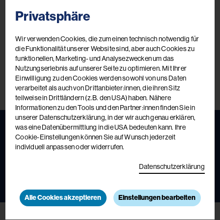
Privatsphäre
Wir verwenden Cookies, die zum einen technisch notwendig für
die Funktionalität unserer Website sind, aber auch Cookies zu
funktionellen, Marketing- und Analysezwecken um das
Nutzungserlebnis auf unserer Seite zu optimieren. Mit Ihrer
Einwilligung zu den Cookies werden sowohl von uns Daten
verarbeitet als auch von Drittanbieter:innen, die ihren Sitz
teilweise in Drittländern (z.B. den USA) haben. Nähere
Informationen zu den Tools und den Partner:innen finden Sie in
unserer Datenschutzerklärung, in der wir auch genau erklären,
was eine Datenübermittlung in die USA bedeuten kann. Ihre
Cookie-Einstellungen können Sie auf Wunsch jederzeit
Fortbildungskatalog 2026
individuell anpassen oder widerrufen.
Das aktuelle Kursbuch
Datenschutzerklärung
Jetzt ansehen
Jetzt bestellen
Alle Cookies akzeptieren
Einstellungen bearbeiten