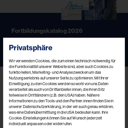
Fortbildungskatalog 2026
Das aktuelle Kursbuch
Privatsphäre
Jetzt ansehen
Jetzt bestellen
Wir verwenden Cookies, die zum einen technisch notwendig für
die Funktionalität unserer Website sind, aber auch Cookies zu
funktionellen, Marketing- und Analysezwecken um das
Nutzungserlebnis auf unserer Seite zu optimieren. Mit Ihrer
Einwilligung zu den Cookies werden sowohl von uns Daten
verarbeitet als auch von Drittanbieter:innen, die ihren Sitz
teilweise in Drittländern (z.B. den USA) haben. Nähere
Informationen zu den Tools und den Partner:innen finden Sie in
unserer Datenschutzerklärung, in der wir auch genau erklären,
was eine Datenübermittlung in die USA bedeuten kann. Ihre
Cookie-Einstellungen können Sie auf Wunsch jederzeit
individuell anpassen oder widerrufen.