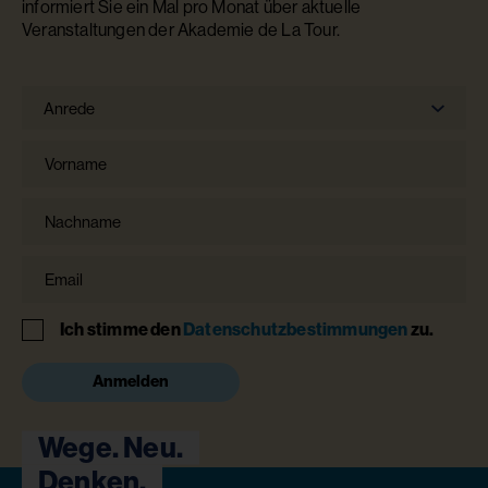
informiert Sie ein Mal pro Monat über aktuelle
Veranstaltungen der Akademie de La Tour.
Anrede
Anrede
Vorname
Nachname
Email
Hinweis
Ich stimme den
Datenschutzbestimmungen
zu.
Anmelden
Wege. Neu.
Denken.