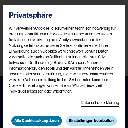
Privatsphäre
Wir verwenden Cookies, die zum einen technisch notwendig für
die Funktionalität unserer Website sind, aber auch Cookies zu
funktionellen, Marketing- und Analysezwecken um das
Nutzungserlebnis auf unserer Seite zu optimieren. Mit Ihrer
Einwilligung zu den Cookies werden sowohl von uns Daten
verarbeitet als auch von Drittanbieter:innen, die ihren Sitz
teilweise in Drittländern (z.B. den USA) haben. Nähere
Informationen zu den Tools und den Partner:innen finden Sie in
unserer Datenschutzerklärung, in der wir auch genau erklären,
was eine Datenübermittlung in die USA bedeuten kann. Ihre
Cookie-Einstellungen können Sie auf Wunsch jederzeit
individuell anpassen oder widerrufen.
Fortbildungskatalog 2026
Datenschutzerklärung
Das aktuelle Kursbuch
Jetzt ansehen
Jetzt bestellen
Alle Cookies akzeptieren
Einstellungen bearbeiten