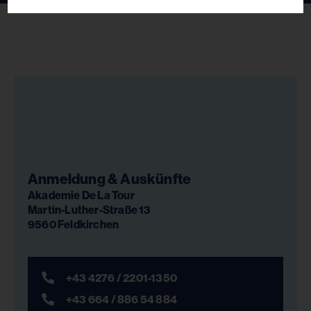
Anmeldung & Auskünfte
Akademie De La Tour
Martin-Luther-Straße 13
9560 Feldkirchen
+43 4276 / 2201-1350
+43 664 / 886 54 884