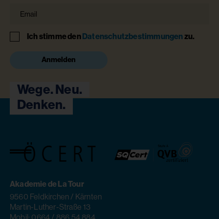
Email
Hinweis
Ich stimme den
Datenschutzbestimmungen
zu.
Anmelden
Wege. Neu.
Denken.
Akademie de La Tour
9560 Feldkirchen / Kärnten
Martin-Luther-Straße 13
Mobil: 0664 / 886 54 884