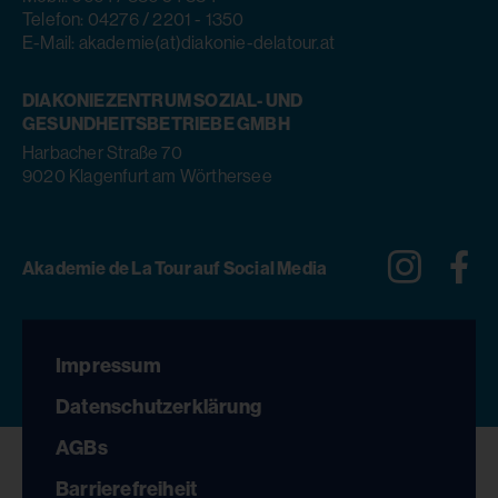
Telefon: 04276 / 2201 - 1350
E-Mail: akademie(at)diakonie-delatour.at
DIAKONIEZENTRUM SOZIAL- UND
GESUNDHEITSBETRIEBE GMBH
Harbacher Straße 70
9020 Klagenfurt am Wörthersee
Instagra
Fa
Akademie de La Tour auf Social Media
Impressum
Datenschutzerklärung
AGBs
Barrierefreiheit