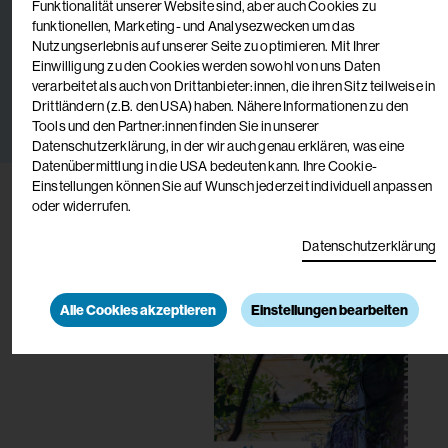
Funktionalität unserer Website sind, aber auch Cookies zu
funktionellen, Marketing- und Analysezwecken um das
Nutzungserlebnis auf unserer Seite zu optimieren. Mit Ihrer
Einwilligung zu den Cookies werden sowohl von uns Daten
Christiane Dobernig
verarbeitet als auch von Drittanbieter:innen, die ihren Sitz teilweise in
Bereichsleitung Leben mit Assistenz Waiern Diakonie
Drittländern (z.B. den USA) haben. Nähere Informationen zu den
de La Tour
Tools und den Partner:innen finden Sie in unserer
Datenschutzerklärung, in der wir auch genau erklären, was eine
Datenübermittlung in die USA bedeuten kann. Ihre Cookie-
Einstellungen können Sie auf Wunsch jederzeit individuell anpassen
oder widerrufen.
Datenschutzerklärung
Alle Cookies akzeptieren
Einstellungen bearbeiten