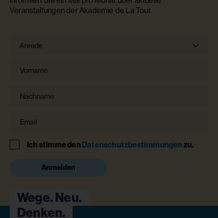
Veranstaltungen der Akademie de La Tour.
Anrede
Anrede
Vorname
Nachname
Email
Hinweis
Ich stimme den
Datenschutzbestimmungen
zu.
Anmelden
Wege. Neu.
Denken.