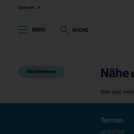
Diakonie
Suche
Suche
MENÜ
Suchen
Nähe 
Alle Seminare
Was sagt mei
Termin
19.10.2026