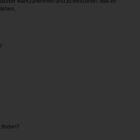
usster wahrzunehmen und zu verstehen, was im
ziehen.
?
 finden?