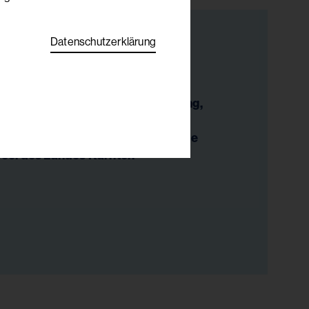
Datenschutzerklärung
es Kelz
apeutin, Traumasensible Begleitung,
ische Beratung/LSB, Supervision
pool der WKO), Gesunde Gemeinde
ool des Landes Kärnten