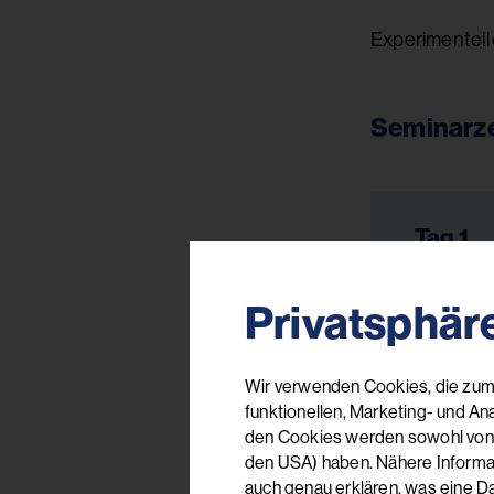
Experimentell
Seminarze
Tag 1
Privatsphär
Ihr:e R
Wir verwenden Cookies, die zum 
funktionellen, Marketing- und An
den Cookies werden sowohl von uns
den USA) haben. Nähere Informati
auch genau erklären, was eine D