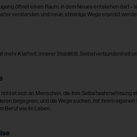
ugang öffnet einen Raum, in dem Neues entstehen darf – l
ter verstanden und neue, stimmige Wege erprobt werde
, mit mehr Klarheit, innerer Stabilität, Selbstverbundenhei
e
richtet sich an Menschen, die ihre Selbstwahrnehmung st
deren begegnen, und die Wege suchen, mit ihrem eigenen 
m Beruf wie im Leben.
ise