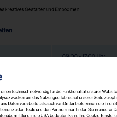
es kreatives Gestalten und Embodimen
iten
09:00 - 17:00 Uhr
e
eferent:in
einen technisch notwendig für die Funktionalität unserer Website
alysezwecken um das Nutzungserlebnis auf unserer Seite zu optimi
 Daten verarbeitet als auch von Drittanbieter:innen, die ihren Sitz
onen zu den Tools und den Partner:innen finden Sie in unserer Da
atenübermittlung in die USA bedeuten kann. Ihre Cookie-Einstel