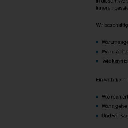
In diesem Wor
Inneren passi
Wir beschäfti
Warum sage 
Wann ziehe 
Wie kann ic
Ein wichtiger 
Wie reagier
Wann gehe 
Und wie kan