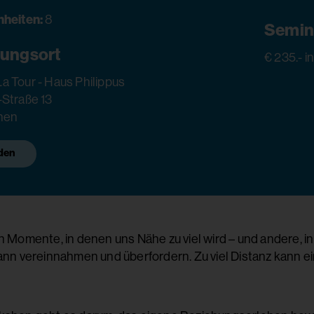
nheiten:
8
Semin
tungsort
€ 235.- i
a Tour - Haus Philippus
-Straße 13
hen
den
n Momente, in denen uns Nähe zu viel wird – und andere, i
kann vereinnahmen und überfordern. Zu viel Distanz kann