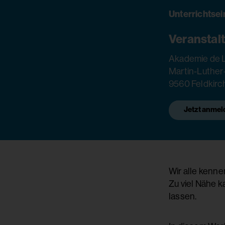
Unterrichtsei
Veranstal
Akademie de L
Martin-Luther
9560 Feldkirc
Jetzt anmel
Wir alle kenne
Zu viel Nähe 
lassen.