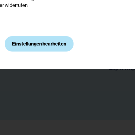
er widerrufen.
Mag. In
Einstellungen bearbeiten
Kunstther
Psycholog
(Experten
Expertenp