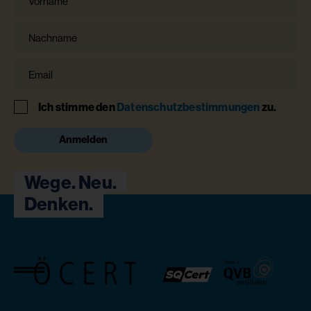
Nachname
Email
Hinweis
Ich stimme den
Datenschutzbestimmungen
zu.
Anmelden
Wege. Neu.
Denken.