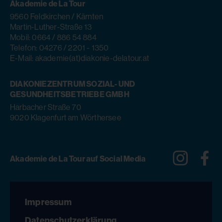
Akademie de La Tour
9560 Feldkirchen / Kärnten
Martin-Luther-Straße 13
Mobil: 0664 / 886 54 884
Telefon: 04276 / 2201 - 1350
E-Mail: akademie(at)diakonie-delatour.at
DIAKONIEZENTRUM SOZIAL- UND
GESUNDHEITSBETRIEBE GMBH
Harbacher Straße 70
9020 Klagenfurt am Wörthersee
Instagra
Fa
Akademie de La Tour auf Social Media
Impressum
Datenschutzerklärung