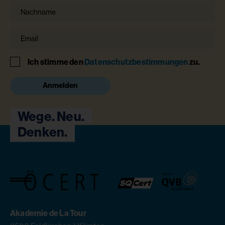
Nachname
Email
Hinweis
Ich stimme den
Datenschutzbestimmungen
zu.
Anmelden
Wege. Neu.
Denken.
Akademie de La Tour