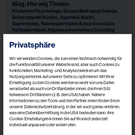
Mag. Herwig Thelen
Klinischer Psychologe, Gesundheitspsychologe,
Schwerpunkt Kinder, Jugend & Sucht,
Supervision, Teamsupervision & psychosoziale
Fallsupervision, Hypnosystemisches Coaching
Privatsphäre
Wir verwenden Cookies, die zum einen technisch notwendig für
die Funktionalität unserer Website sind, aber auch Cookies zu
funktionellen, Marketing- und Analysezwecken um das
Nutzungserlebnis auf unserer Seite zu optimieren. Mit Ihrer
Einwilligung zu den Cookies werden sowohl von uns Daten
verarbeitet als auch von Drittanbieter:innen, die ihren Sitz
teilweise in Drittländern (z.B. den USA) haben. Nähere
Informationen zu den Tools und den Partner:innen finden Sie in
unserer Datenschutzerklärung, in der wir auch genau erklären,
was eine Datenübermittlung in die USA bedeuten kann. Ihre
Cookie-Einstellungen können Sie auf Wunsch jederzeit
individuell anpassen oder widerrufen.