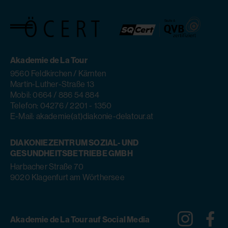
Akademie de La Tour
9560 Feldkirchen / Kärnten
Martin-Luther-Straße 13
Mobil: 0664 / 886 54 884
Telefon: 04276 / 2201 - 1350
E-Mail: akademie(at)diakonie-delatour.at
DIAKONIEZENTRUM SOZIAL- UND
GESUNDHEITSBETRIEBE GMBH
Harbacher Straße 70
9020 Klagenfurt am Wörthersee
Instagra
Fa
Akademie de La Tour auf Social Media