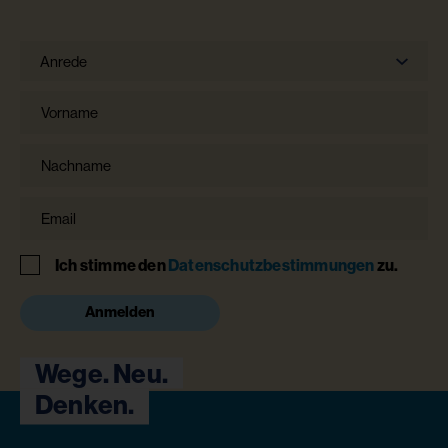
Anrede
Anrede
Vorname
Nachname
Email
Hinweis
Ich stimme den
Datenschutzbestimmungen
zu.
Anmelden
Wege. Neu.
Denken.