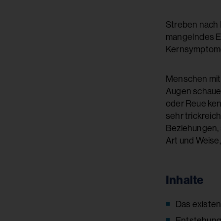
Streben nach B
mangelndes Ei
Kernsymptome 
Menschen mit 
Augen schauen
oder Reue ken
sehr trickreic
Beziehungen, s
Art und Weise,
Inhalte
Das existe
Entstehung