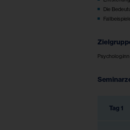
Die Bedeutu
Fallbeispiel
Zielgrupp
Psycholog:inn
Seminarze
Tag 1