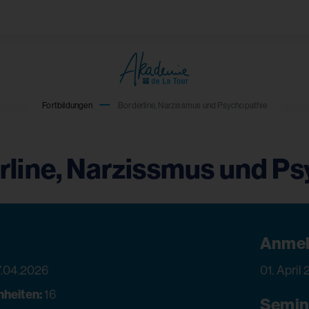
Fortbildungen
Borderline, Narzissmus und Psychopathie
rline, Narzissmus und P
Anmel
7.04.2026
01. April
nheiten:
16
Semin