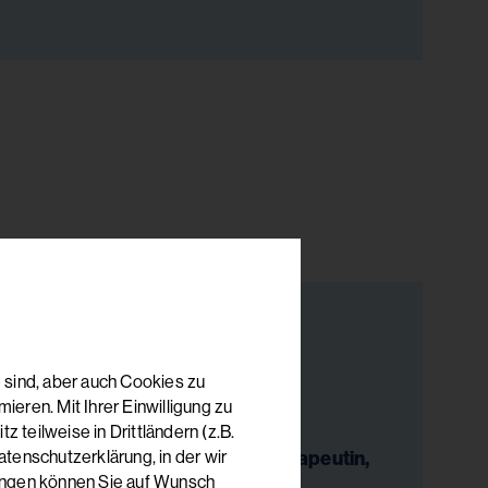
 sind, aber auch Cookies zu
 Christa Emilia Castelli
eren. Mit Ihrer Einwilligung zu
 Allgemeinmedizin und
 teilweise in Drittländern (z.B.
rapeutische Medizin, Psychotherapeutin,
tenschutzerklärung, in der wir
lungen können Sie auf Wunsch
rapeutin