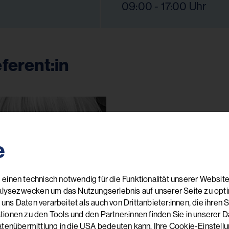
09:00 - 17:00 Uhr
eferent:in
e
einen technisch notwendig für die Funktionalität unserer Website
Dr. med.
alysezwecken um das Nutzungserlebnis auf unserer Seite zu optimi
Ärztin für
 Daten verarbeitet als auch von Drittanbieter:innen, die ihren Sitz
Psychothe
onen zu den Tools und den Partner:innen finden Sie in unserer Da
atenübermittlung in die USA bedeuten kann. Ihre Cookie-Einstel
Traumathe