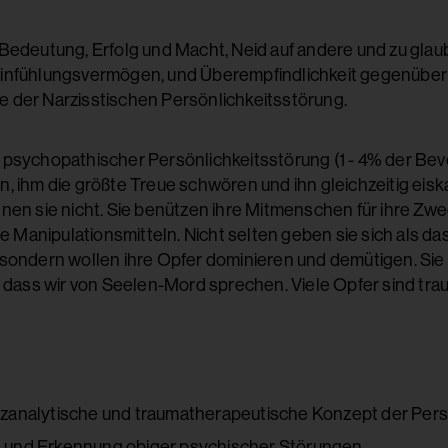
edeutung, Erfolg und Macht, Neid auf andere und zu glaube
nfühlungsvermögen, und Überempfindlichkeit gegenüber K
der Narzisstischen Persönlichkeitsstörung.
psychopathischer Persönlichkeitsstörung (1 - 4% der Bevö
, ihm die größte Treue schwören und ihn gleichzeitig eis
nen sie nicht. Sie benützen ihre Mitmenschen für ihre Zw
he Manipulationsmitteln. Nicht selten geben sie sich als das
ondern wollen ihre Opfer dominieren und demütigen. Sie v
 dass wir von Seelen-Mord sprechen. Viele Opfer sind trau
nzanalytische und traumatherapeutische Konzept der Per
 und Erkennung obiger psychischer Störungen