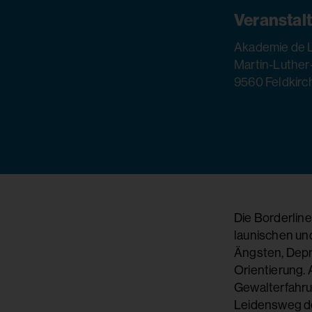
Veranstal
Akademie de L
Martin-Luther
9560 Feldkirc
Die Borderline
launischen und
Ängsten, Depr
Orientierung. 
Gewalterfahru
Leidensweg de