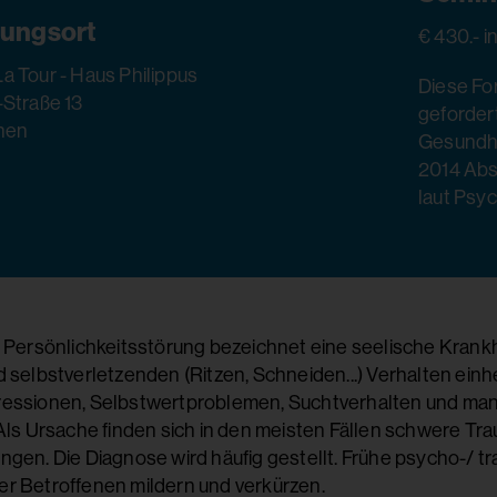
tungsort
€ 430.- i
a Tour - Haus Philippus
Diese For
-Straße 13
geforder
hen
Gesundhe
2014 Abs
laut Psy
 Persönlichkeitsstörung bezeichnet eine seelische Krankhe
 selbstverletzenden (Ritzen, Schneiden...) Verhalten ein
essionen, Selbstwertproblemen, Suchtverhalten und man
Als Ursache finden sich in den meisten Fällen schwere Tra
ngen. Die Diagnose wird häufig gestellt. Frühe psycho-/ 
r Betroffenen mildern und verkürzen.