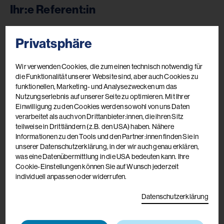
Ihr:e Referent:in
Privatsphäre
Wir verwenden Cookies, die zum einen technisch notwendig für
die Funktionalität unserer Website sind, aber auch Cookies zu
funktionellen, Marketing- und Analysezwecken um das
Nutzungserlebnis auf unserer Seite zu optimieren. Mit Ihrer
Einwilligung zu den Cookies werden sowohl von uns Daten
verarbeitet als auch von Drittanbieter:innen, die ihren Sitz
teilweise in Drittländern (z.B. den USA) haben. Nähere
Informationen zu den Tools und den Partner:innen finden Sie in
SR Ingeborg Wolfmayr
unserer Datenschutzerklärung, in der wir auch genau erklären,
was eine Datenübermittlung in die USA bedeuten kann. Ihre
Erwachsenenbildnerin, 40 Jahre lang Erfahrung
Cookie-Einstellungen können Sie auf Wunsch jederzeit
mit Kindern, Jugendlichen und Erwachsenen mit
individuell anpassen oder widerrufen.
Behinderungen in Schulen, Wohneinrichtungen
und in der Tagesbetreuung, langjährig Lehrende in
Datenschutzerklärung
einem Ausbildungszentrum für
Sozialbetreuungsberufe