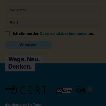
Nachname
Email
Hinweis
Ich stimme den
Datenschutzbestimmungen
zu.
Anmelden
Wege. Neu.
Denken.
Akademie de La Tour