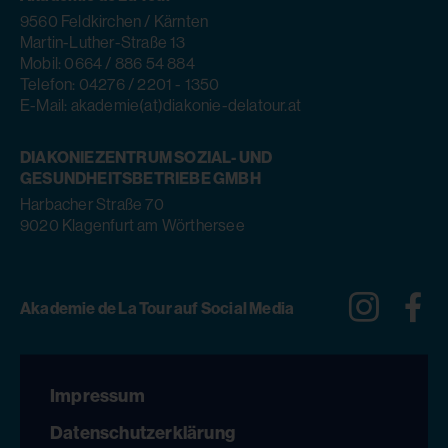
9560 Feldkirchen / Kärnten
Martin-Luther-Straße 13
Mobil: 0664 / 886 54 884
Telefon: 04276 / 2201 - 1350
E-Mail: akademie(at)diakonie-delatour.at
DIAKONIEZENTRUM SOZIAL- UND
GESUNDHEITSBETRIEBE GMBH
Harbacher Straße 70
9020 Klagenfurt am Wörthersee
Instagra
Fa
Akademie de La Tour auf Social Media
Impressum
Datenschutzerklärung