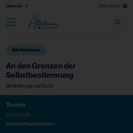
Anmelden
Diakonie
Suche
Alle Seminare
An den Grenzen der
Selbstbestimmung
Behinderung und Sucht
Termin
22.09.2026
Unterrichtseinheiten:
8